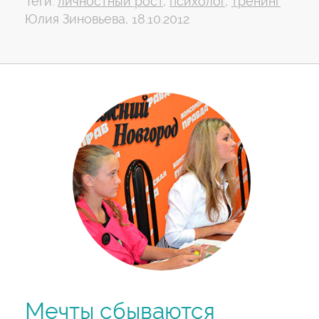
Теги:
личностный рост
,
психолог
,
тренинг
Юлия Зиновьева, 18.10.2012
Мечты сбываются