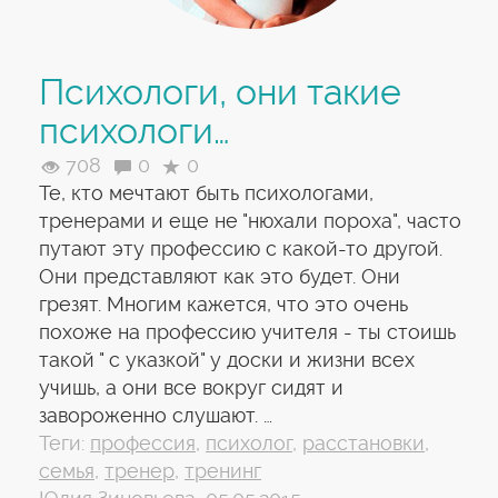
Психологи, они такие
психологи…
708
0
0
Те, кто мечтают быть психологами,
тренерами и еще не "нюхали пороха", часто
путают эту профессию с какой-то другой.
Они представляют как это будет. Они
грезят. Многим кажется, что это очень
похоже на профессию учителя - ты стоишь
такой " с указкой" у доски и жизни всех
учишь, а они все вокруг сидят и
завороженно слушают. …
Теги:
профессия
,
психолог
,
расстановки
,
семья
,
тренер
,
тренинг