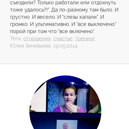
съездили? Только работали или отдохнуть
тоже удалось?!". Да по-разному там было. И
грустно. И весело. И "слезы капали". И
громко. И ультимативно. И "все выключено"
порой при том что "все включено".
Теги:
отношения
,
счастье
,
тренинг
Юлия Зиновьева, 19.05.2014