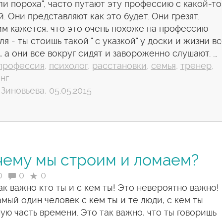
ли пороха", часто путают эту профессию с какой-то
й. Они представляют как это будет. Они грезят.
м кажется, что это очень похоже на профессию
ля - ты стоишь такой " с указкой" у доски и жизни в
, а они все вокруг сидят и завороженно слушают. …
профессия
,
психолог
,
расстановки
,
семья
,
тренер
,
нг
Зиновьева, 05.05.2015
чему мы строим и ломаем?
0
0
0
ак важно кто ты и с кем ты! Это невероятно важно!
амый один человек с кем ты и те люди, с кем ты
ую часть времени. Это так важно, что ты говоришь