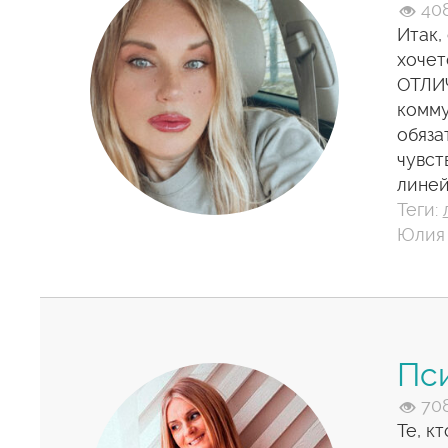
40
Итак,
хочет
ОТЛИЧ
комму
обяза
чувст
лине
Теги:
Юлия 
Пси
70
Те, к