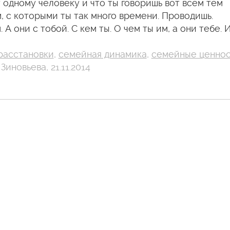
 одному человеку и что ты говоришь вот всем тем
, с которыми ты так много времени. Проводишь.
. А они с тобой. С кем ты. О чем ты им, а они тебе. 
расстановки
,
семейная динамика
,
семейные ценно
Зиновьева, 21.11.2014