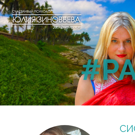
#Р
СИ