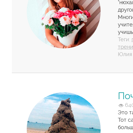
"нюха
друго
Многи
учите
учишь
Теги:
трени
Юлия 
По
64
Это т
Тот с
больш