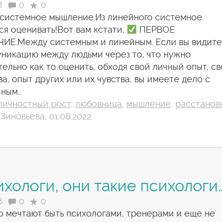
8
0
0
 системное мышление.Из линейного системное
ся оценивать!Вот вам кстати,
ПЕРВОЕ
ИЕ.Между системным и линейным. Если вы видите
никацию между людьми через то, что нужно
тельно как то оценить, обходя свой личный опыт, с
ва, опыт других или их чувства, вы имеете дело с
йным…
личностный рост
,
любовница
,
мышление
,
расстанов
Зиновьева, 01.08.2022
хологи, они такие психологи
8
0
0
то мечтают быть психологами, тренерами и еще не