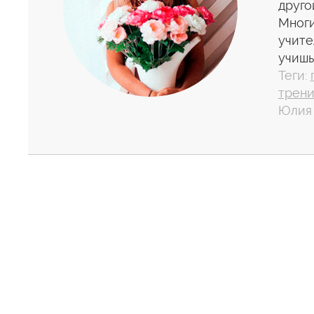
друго
Многи
учите
учишь
Теги:
трени
Юлия 