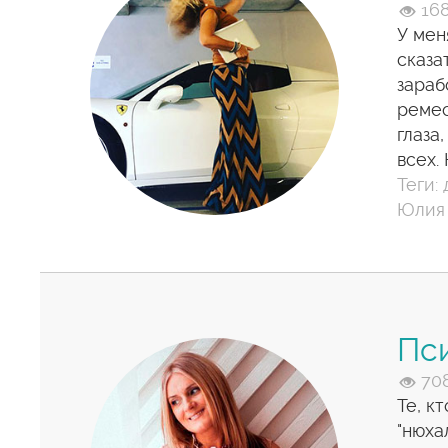
16
У мен
сказа
зараб
ремес
глаза,
всех.
Теги:
Юлия 
Пси
70
Те, к
"нюха