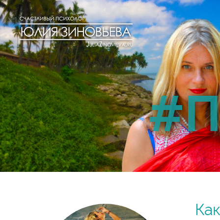
#П
Как