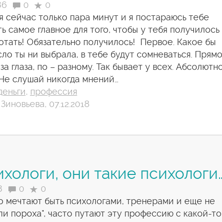
86
0
0
я сейчас только пара минут и я постараюсь тебе
ть самое главное для того, чтобы у тебя получилось
отать! Обязательно получилось! Первое. Какое бы
ло ты ни выбрала, в тебе будут сомневаться. Прямо
 за глаза, по – разному. Так бывает у всех. Абсолютн
 Не слушай никогда мнений…
деньги
,
профессия
Зиновьева, 07.12.2018
хологи, они такие психологи
8
0
0
то мечтают быть психологами, тренерами и еще не
ли пороха", часто путают эту профессию с какой-то