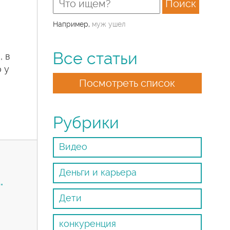
Например,
муж ушел
Все статьи
, в
о у
Посмотреть список
Рубрики
Видео
Деньги и карьера
…
Дети
конкуренция