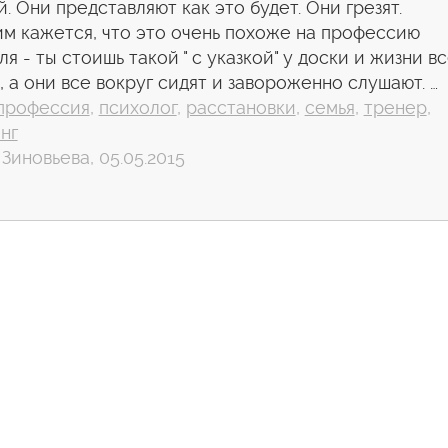
й. Они представляют как это будет. Они грезят.
м кажется, что это очень похоже на профессию
ля - ты стоишь такой " с указкой" у доски и жизни в
, а они все вокруг сидят и завороженно слушают. …
профессия
,
психолог
,
расстановки
,
семья
,
тренер
,
нг
Зиновьева, 05.05.2015