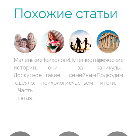
Похожие статьи
Маленькие
Психологи,
Путешествия
Греческие
истории.
они
за
каникулы.
Лоскутное
такие
семейным
Подводим
одеяло.
психологи…
счастьем
итоги.
Часть
пятая.