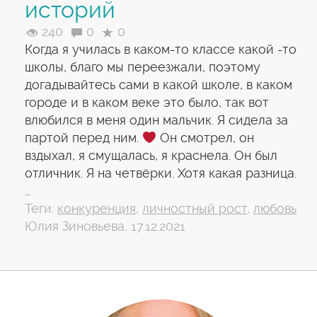
историй
240
0
0
Когда я училась в каком-то классе какой -то
школы, благо мы переезжали, поэтому
догадывайтесь сами в какой школе, в каком
городе и в каком веке это было, так вот
влюбился в меня один мальчик. Я сидела за
партой перед ним.
Он смотрел, он
вздыхал, я смущалась, я краснела. Он был
отличник. Я на четвёрки. Хотя какая разница.
…
Теги:
конкуренция
,
личностный рост
,
любовь
Юлия Зиновьева, 17.12.2021