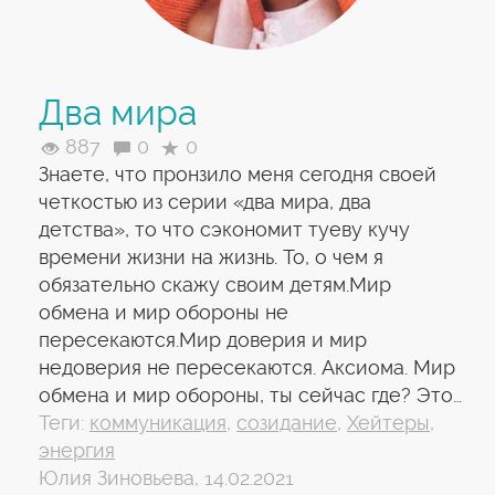
Два мира
887
0
0
Знаете, что пронзило меня сегодня своей
четкостью из серии «два мира, два
детства», то что сэкономит туеву кучу
времени жизни на жизнь. То, о чем я
обязательно скажу своим детям.Мир
обмена и мир обороны не
пересекаются.Мир доверия и мир
недоверия не пересекаются. Аксиома. Мир
обмена и мир обороны, ты сейчас где? Это…
Теги:
коммуникация
,
созидание
,
Хейтеры
,
энергия
Юлия Зиновьева, 14.02.2021