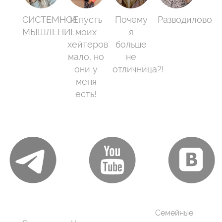
СИСТЕМНОЕ
И пусть
Почему
Разводилово
МЫШЛЕНИЕ
моих
я
хейтеров
больше
мало, но
не
они у
отличница?!
меня
есть!
Семейные