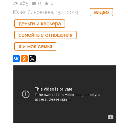
465
0
0
Юлия Зиновьева, 15.11.2019
видео
деньги и карьера
семейные отношения
я и моя семья