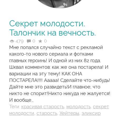
Секрет молодости.
Талончик на вечность.
479
0
0
Мне попался случайно текст с рекламой
какого-то нового сериала и фотками
главных героинь! И одной из них 82 года.
Шквал комментов: как же она постарела! И
вариации на эту тему! КАК ОНА
ПОСТАРЕЛА!!!! Ааааа! Сделайте что-нибудь!
Дайте мне это развидеть!И главное; что
никто не спорит!Никто никуда не жалуется!
И вообще…
Теги:
красивая старость
,
молодость
,
секрет
молодости
,
старость
,
Хейтеры
,
эликсир