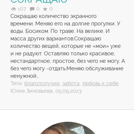
107
0
0
Сокращаю количество экранного
времени. Меняю его на долгие прогулки. У
воды. Босиком. По траве. На велике. И
масса других вариантов.Сокращаю
количество вещей, которые не «мои» уже
и не радуют. Оставляю только красивое,
нестандартное, простое, без чего не могу. А
без чего могу -отдать.Меняю обслуживание
ненужной…
Теги:
благополучие
,
забота
,
любовь к себе
Юлия Зиновьева, 05.09.2023