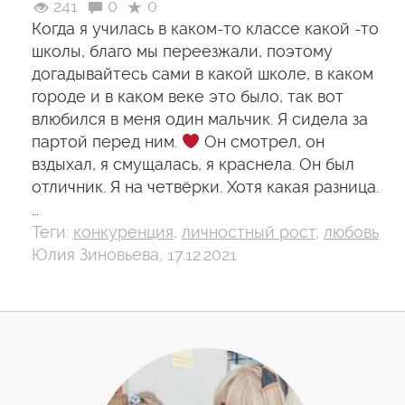
241
0
0
Когда я училась в каком-то классе какой -то
школы, благо мы переезжали, поэтому
догадывайтесь сами в какой школе, в каком
городе и в каком веке это было, так вот
влюбился в меня один мальчик. Я сидела за
партой перед ним.
Он смотрел, он
вздыхал, я смущалась, я краснела. Он был
отличник. Я на четвёрки. Хотя какая разница.
…
Теги:
конкуренция
,
личностный рост
,
любовь
Юлия Зиновьева, 17.12.2021