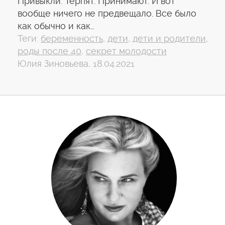
Привыкли. Терпят. Принимают. И вот
вообще ничего не предвещало. Все было
как обычно и как…
Теги:
беременность
,
дети
,
дети и родители
,
роды после 40
,
секрет молодости
Юлия Зиновьева, 18.04.2021