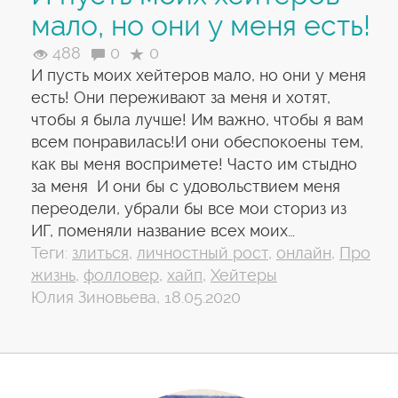
мало, но они у меня есть!
488
0
0
И пусть моих хейтеров мало, но они у меня
есть! Они переживают за меня и хотят,
чтобы я была лучше! Им важно, чтобы я вам
всем понравилась!И они обеспокоены тем,
как вы меня воспримете! Часто им стыдно
за меня И они бы с удовольствием меня
переодели, убрали бы все мои сториз из
ИГ, поменяли название всех моих…
Теги:
злиться
,
личностный рост
,
онлайн
,
Про
жизнь
,
фолловер
,
хайп
,
Хейтеры
Юлия Зиновьева, 18.05.2020