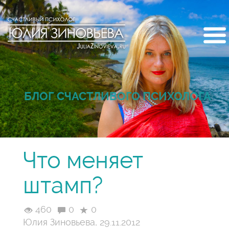
БЛОГ СЧАСТЛИВОГО ПСИХОЛОГА
Что меняет
штамп?
460
0
0
Юлия Зиновьева, 29.11.2012