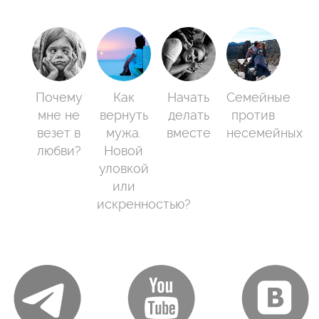
Почему
Как
Начать
Семейные
мне не
вернуть
делать
против
везет в
мужа.
вместе
несемейных
любви?
Новой
уловкой
или
искренностью?