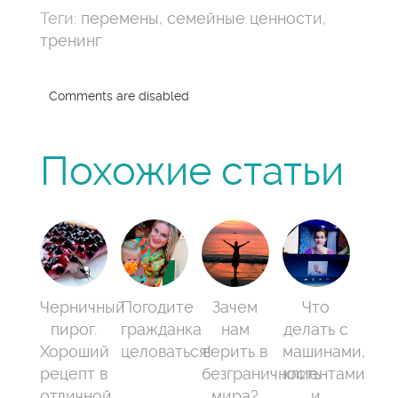
Теги:
перемены
,
семейные ценности
,
тренинг
Comments are disabled
Похожие статьи
Черничный
Погодите
Зачем
Что
пирог.
гражданка
нам
делать с
Хороший
целоваться!
верить в
машинами,
рецепт в
безграничность
клиентами
отличной
мира?
и