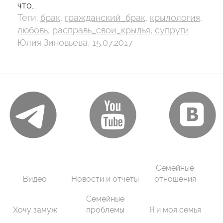
что…
Теги:
брак
,
гражданский_брак
,
крылология
,
любовь
,
расправь_свои_крылья
,
супруги
Юлия Зиновьева, 15.07.2017
Семейные
Видео
Новости и отчеты
отношения
Семейные
Хочу замуж
проблемы
Я и моя семья