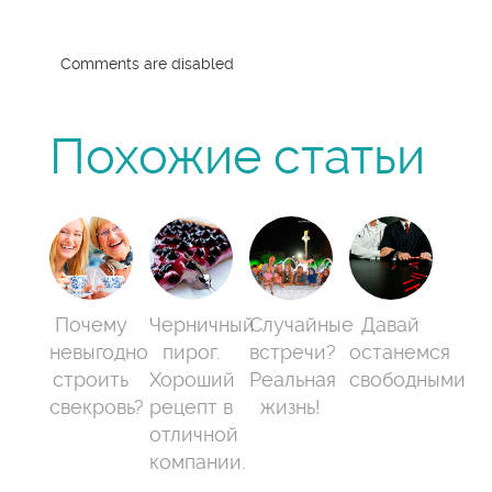
Comments are disabled
Похожие статьи
Почему
Черничный
Случайные
Давай
невыгодно
пирог.
встречи?
останемся
строить
Хороший
Реальная
свободными
свекровь?
рецепт в
жизнь!
отличной
компании.