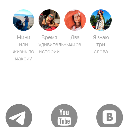
Мини
Время
Два
Я знаю
или
удивительных
мира
три
жизнь по
историй
слова
макси?