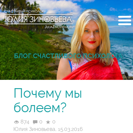
БЛОГ СЧАСТЛИВОГО ПСИХОЛОГА
Почему мы
болеем?
874
0
0
Юлия Зиновьева, 15.03.2016