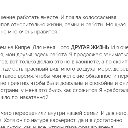
шение работать вместе. И пошла колоссальная
ипов относительно жизни, семьи и работы. Мощная
но мне очень нравится.
ем на Кипре. Для меня – это
ДРУГАЯ ЖИЗНЬ
. И я оч
я, мои друзья, здесь работа. Я продолжаю занимать
в, вот только делаю это не в кабинете, а по скайп
где есть красивый вид, много воздуха, море, дерев
 в такое время, чтобы мои женские обязанности пер
е приятно, чтобы были довольны и спокойны и они
 страны, у меня это было, как сложится. Я «работал
е шло по-накатанной.
о чего переоценили внутри нашей семьи. И для него,
 Хотя он по натуре карьерист, да и я достаточно
е суток, как и все, утром пара фраз во время