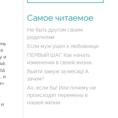
Самое читаемое
Не быть другом своим
родителям
ень
Если муж ушел к любовнице
ся
ПЕРВЫЙ ШАГ. Как начать
у и
изменения в своей жизни.
ья,
ед
Выйти замуж за месяц! А
, и
зачем?
а»
Ах, если бы! Или почему не
происходят перемены в
нашей жизни
 и