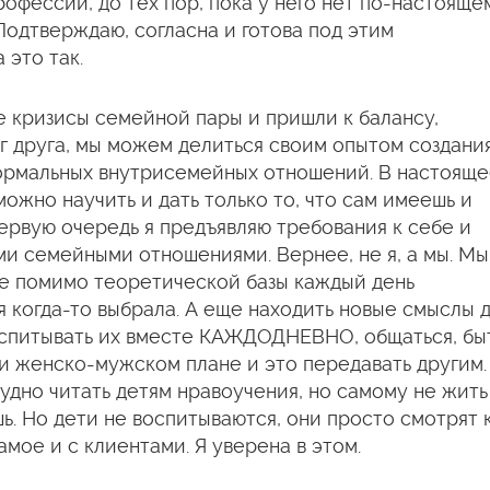
офессии, до тех пор, пока у него нет по-настояще
Подтверждаю, согласна и готова под этим
 это так.
се кризисы семейной пары и пришли к балансу,
 друга, мы можем делиться своим опытом создания
м нормальных внутрисемейных отношений. В настоящ
можно научить и дать только то, что сам имеешь и
ервую очередь я предъявляю требования к себе и
и семейными отношениями. Вернее, не я, а мы. Мы
ие помимо теоретической базы каждый день
я когда-то выбрала. А еще находить новые смыслы 
оспитывать их вместе КАЖДОДНЕВНО, общаться, бы
и женско-мужском плане и это передавать другим.
нудно читать детям нравоучения, но самому не жить
ь. Но дети не воспитываются, они просто смотрят 
амое и с клиентами. Я уверена в этом.