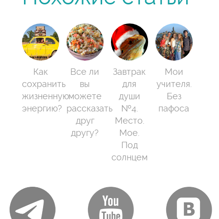
Как
Все ли
Завтрак
Мои
сохранить
вы
для
учителя.
жизненную
можете
души
Без
энергию?
рассказать
№4.
пафоса
друг
Место.
другу?
Мое.
Под
солнцем