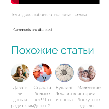
Теги:
дом
,
любовь
,
отношения
,
семья
Comments are disabled
Похожие статьи
Давать
Страсти
Буллинг.
Маленькие
ли
больше
Лекарство
истории.
деньги
нет! Что
и опора
Лоскутное
родителям?
делать?
одеяло.