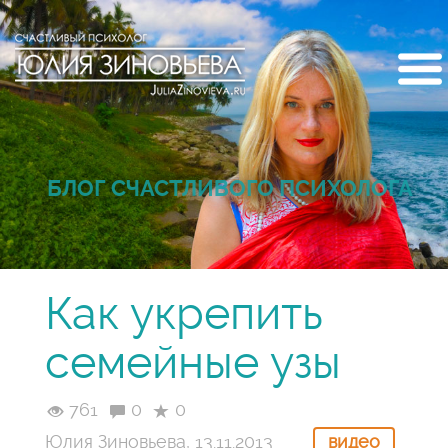
БЛОГ СЧАСТЛИВОГО ПСИХОЛОГА
Как укрепить
семейные узы
761
0
0
Юлия Зиновьева, 13.11.2013
видео