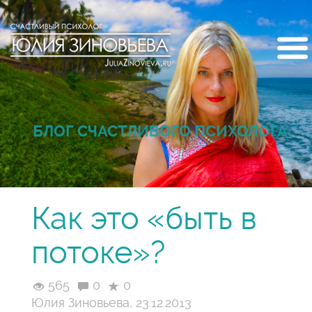
БЛОГ СЧАСТЛИВОГО ПСИХОЛОГА
Как это «быть в
потоке»?
565
0
0
Юлия Зиновьева, 23.12.2013