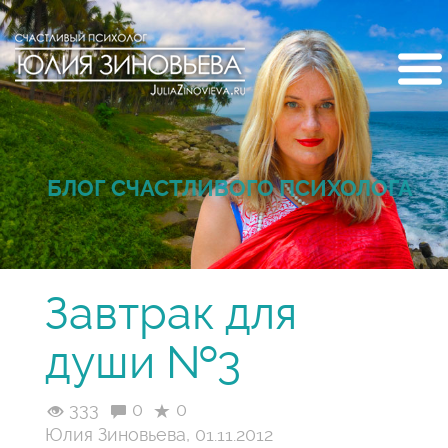
БЛОГ СЧАСТЛИВОГО ПСИХОЛОГА
Завтрак для
души №3
333
0
0
Юлия Зиновьева, 01.11.2012