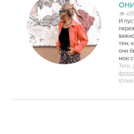
они
48
И пус
переж
важно
тем, 
они б
мои с
Теги:
фолл
Юлия 