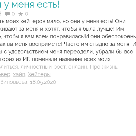
 у меня есть!
8
0
0
ть моих хейтеров мало, но они у меня есть! Они
ивают за меня и хотят, чтобы я была лучше! Им
, чтобы я вам всем понравилась!И они обеспокоен
как вы меня воспримете! Часто им стыдно за меня 
ы с удовольствием меня переодели, убрали бы все
ториз из ИГ, поменяли название всех моих…
злиться
,
личностный рост
,
онлайн
,
Про жизнь
,
овер
,
хайп
,
Хейтеры
Зиновьева, 18.05.2020