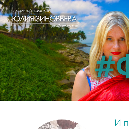
#
И п