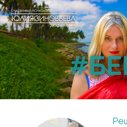
#БЕ
Реш