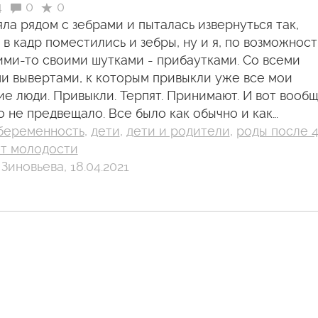
4
0
0
яла рядом с зебрами и пыталась извернуться так,
 в кадр поместились и зебры, ну и я, по возможност
ими-то своими шутками - прибаутками. Со всеми
и вывертами, к которым привыкли уже все мои
ие люди. Привыкли. Терпят. Принимают. И вот вооб
о не предвещало. Все было как обычно и как…
беременность
,
дети
,
дети и родители
,
роды после 
т молодости
Зиновьева, 18.04.2021