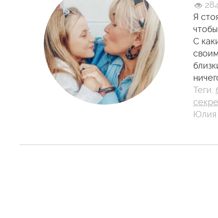
28
Я сто
чтобы
С как
своим
близк
ничег
Теги:
секре
Юлия 